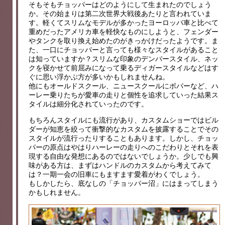
そもそもチョッパーはどのようにして生まれたのでしょう
か。その始まりは第二次世界大戦後あたりと言われていま
す。軽くてスリムなモデルが多かったヨーロッパ車と比べて
重めだったアメリカ車を軽快なものにしようと、フェンダー
やタンクを取り換え始めたのがきっかけだったようです。ま
た、一口にチョッパーと言っても様々なスタイルがあること
は知っていますか？スリムな印象のデンバースタイル、ネッ
クを寝かせて前屈みになって乗るディガースタイルなどはす
ぐに思い浮かぶ方が多いかもしれませんね。
他にもオールドスクール、ニュースクールにボバーなど、ハ
ーレー乗りたちが愛車の走りと個性を追求していった結果ス
タイルは細分化されていったのです。
もちろんスタイルにも流行があり、カスタムショーではビル
ダーが知恵を絞って衝撃的なカスタムを披露することでその
スタイルが流行ったりすることもあります。しかし、チョッ
パーの原点はやはりハーレーの走りへのこだわりとそれを表
現する自由な発想にあるのではないでしょうか。少しでも興
味がある方は、まずはハンドルのカスタムから考えてみて
は？一期一会の旧車にもますます愛着がわくでしょう。
もしかしたら、底なしの「チョッパー沼」にはまってしまう
かもしれません。